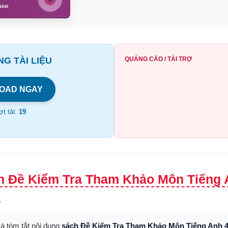
G TÀI LIỆU
QUẢNG CÁO / TÀI TRỢ
OAD NGAY
t tải:
19
h Đề Kiểm Tra Tham Khảo Môn Tiếng 
.
và tóm tắt nội dung
sách Đề Kiểm Tra Tham Khảo Môn Tiếng Anh 4