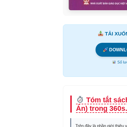
TẢI XUỐN
DOWNL
Số lượ
Tóm tắt sác
Án) trong 360s
Trên đây là phần giới thiệu 