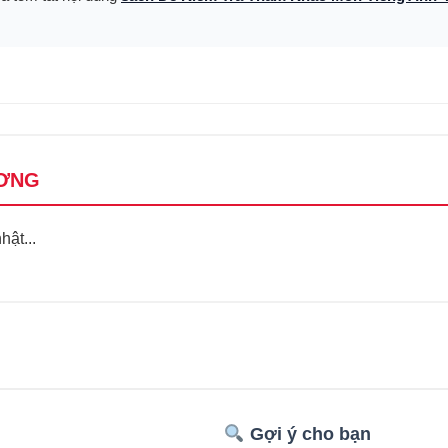
ƠNG
ật...
Gợi ý cho bạn