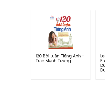
120 Bài Luận Tiếng Anh –
Le
Trần Mạnh Tường
Fo
D
Du