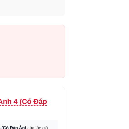
Anh 4 (Có Đáp
 (Có Đáp Án)
của tác giả