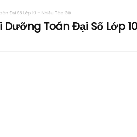
án Đại Số Lớp 10 – Nhiều Tác Giả
 Dưỡng Toán Đại Số Lớp 10