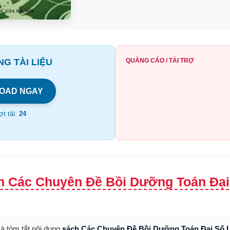
G TÀI LIỆU
QUẢNG CÁO / TÀI TRỢ
OAD NGAY
t tải:
24
h Các Chuyên Đề Bồi Dưỡng Toán Đại
và tóm tắt nội dung
sách Các Chuyên Đề Bồi Dưỡng Toán Đại Số 