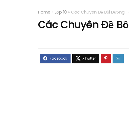
Home
»
Lớp 10
»
Các Chuyên Đề Bồi Dưỡng To
Các Chuyên Đề Bồi