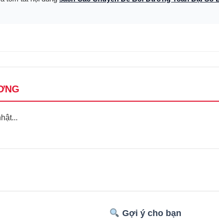
ƠNG
ật...
Gợi ý cho bạn