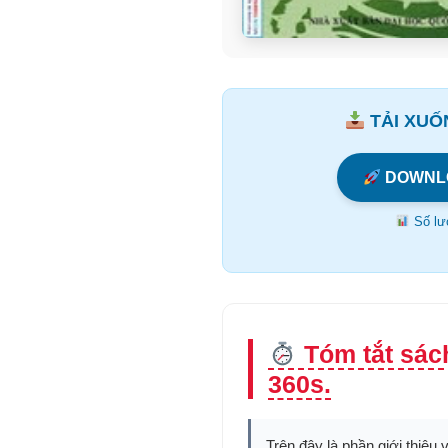
TẢI XUỐN
DOWNL
Số lượ
Tóm tắt sác
360s.
Trên đây là phần giới thiệu 