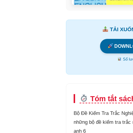
TẢI XUỐN
DOWNL
Số lượ
Tóm tắt sác
Bộ Đề Kiểm Tra Trắc Nghi
những bộ đề kiểm tra trắc 
anh 6