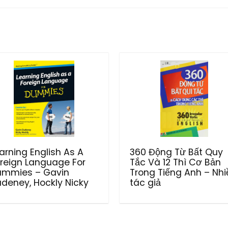
arning English As A
360 Động Từ Bất Quy
reign Language For
Tắc Và 12 Thì Cơ Bản
ummies – Gavin
Trong Tiếng Anh – Nhi
deney, Hockly Nicky
tác giả