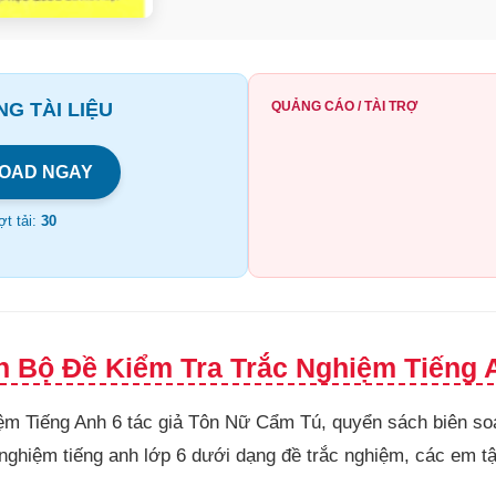
G TÀI LIỆU
QUẢNG CÁO / TÀI TRỢ
OAD NGAY
t tải:
30
h Bộ Đề Kiểm Tra Trắc Nghiệm Tiếng A
ệm Tiếng Anh 6 tác giả Tôn Nữ Cẩm Tú, quyển sách biên so
nghiệm tiếng anh lớp 6 dưới dạng đề trắc nghiệm, các em tập