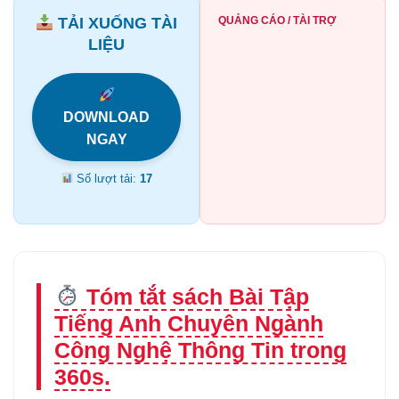
TẢI XUỐNG TÀI
QUẢNG CÁO / TÀI TRỢ
LIỆU
DOWNLOAD
NGAY
Số lượt tải:
17
Tóm tắt sách Bài Tập
Tiếng Anh Chuyên Ngành
Công Nghệ Thông Tin trong
360s.