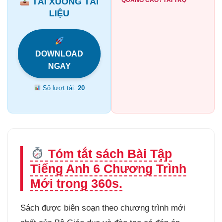
TẢI XUỐNG TÀI
LIỆU
DOWNLOAD
NGAY
Số lượt tải:
20
Tóm tắt sách Bài Tập
Tiếng Anh 6 Chương Trình
Mới trong 360s.
Sách được biên soạn theo chương trình mới