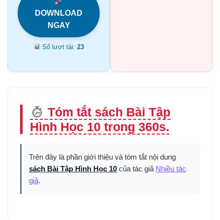
DOWNLOAD
NGAY
Số lượt tải:
23
Tóm tắt sách Bài Tập
Hình Học 10 trong 360s.
Trên đây là phần giới thiệu và tóm tắt nội dung
sách Bài Tập Hình Học 10
của tác giả
Nhiều tác
giả
.