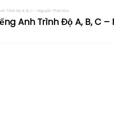
Anh Trình Độ A, B, C – Nguyễn Thái Hòa
iếng Anh Trình Độ A, B, C 