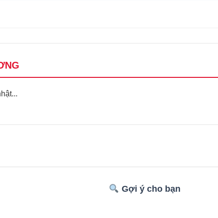
ƠNG
ật...
Gợi ý cho bạn