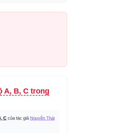
 A, B, C trong
B, C
của tác giả
Nguyễn Thái