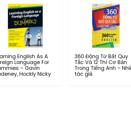
arning English As A
360 Động Từ Bất Quy
reign Language For
Tắc Và 12 Thì Cơ Bản
ummies – Gavin
Trong Tiếng Anh – Nhi
deney, Hockly Nicky
tác giả