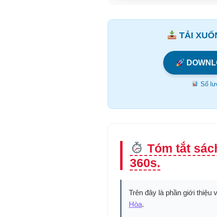
TẢI XUỐN
DOWNL
Số lượ
Tóm tắt sách
360s.
Trên đây là phần giới thiệu 
Hòa
.