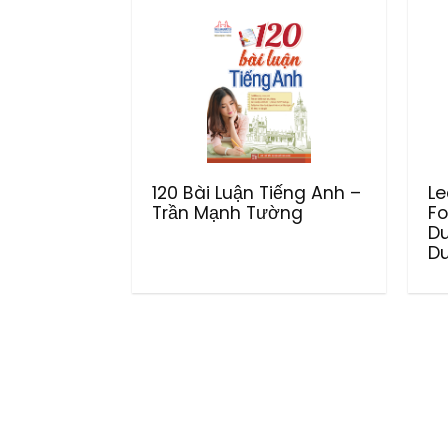
120 Bài Luận Tiếng Anh –
Le
Trần Mạnh Tường
Fo
D
Du