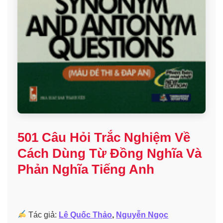
501 Câu Hỏi Trắc Nghiệm Về
Cách Dùng Từ Đồng Nghĩa Và
Phản Nghĩa Tiếng Anh
Tác giả:
Lê Quốc Thảo
,
Nguyễn Ngọc