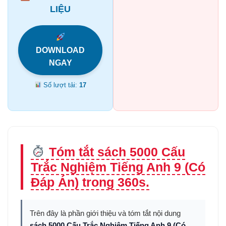
LIỆU
DOWNLOAD
NGAY
Số lượt tải:
17
Tóm tắt sách 5000 Cấu
Trắc Nghiệm Tiếng Anh 9 (Có
Đáp Án) trong 360s.
Trên đây là phần giới thiệu và tóm tắt nội dung
sách 5000 Cấu Trắc Nghiệm Tiếng Anh 9 (Có