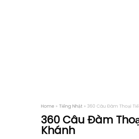
Home
»
Tiếng Nhật
»
360 Câu Đàm Thoại Tiế
360 Câu Đàm Thoại
Khánh