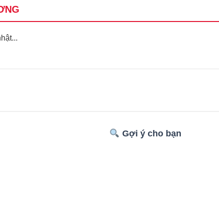
ƠNG
ật...
Gợi ý cho bạn