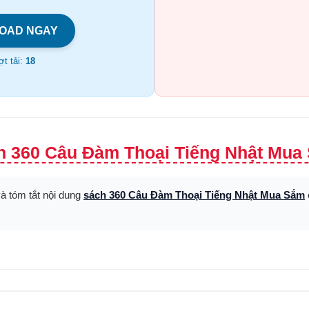
OAD NGAY
t tải:
18
h 360 Câu Đàm Thoại Tiếng Nhật Mua 
và tóm tắt nội dung
sách 360 Câu Đàm Thoại Tiếng Nhật Mua Sắm