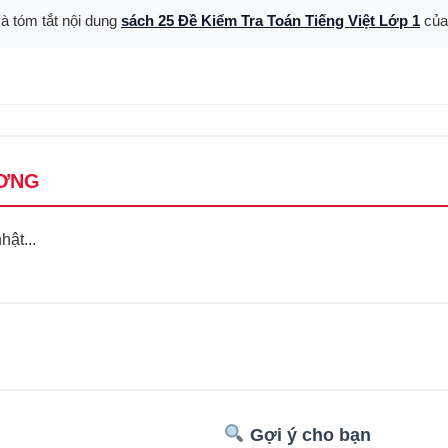
và tóm tắt nội dung
sách 25 Đề Kiểm Tra Toán Tiếng Việt Lớp 1
của
ƠNG
ật...
Gợi ý cho bạn