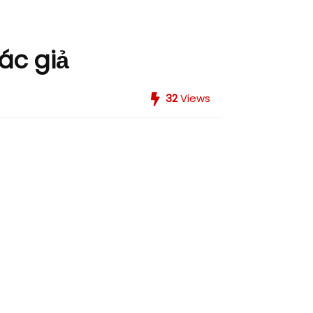
ác giả
32
Views