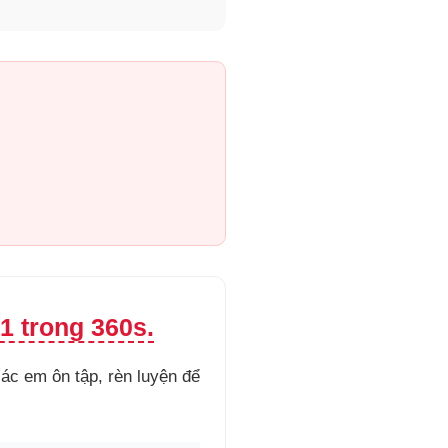
1 trong 360s.
 các em ôn tập, rèn luyện để