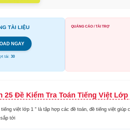
G TÀI LIỆU
QUẢNG CÁO / TÀI TRỢ
OAD NGAY
t tải:
30
 25 Đề Kiểm Tra Toán Tiếng Việt Lớp 
tiếng việt lớp 1 ” là tập hợp các đề toán, đề tiếng việt giúp
 sắp tới