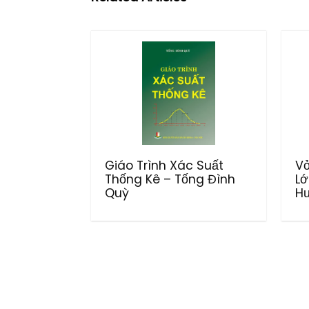
Giáo Trình Xác Suất
Vở
Thống Kê – Tống Đình
Lớ
Quỳ
H