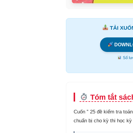
TẢI XUỐN
DOWNL
Số lượ
Tóm tắt sách
Cuốn ” 25 đề kiểm tra toán 
chuẩn bị cho kỳ thi học kỳ