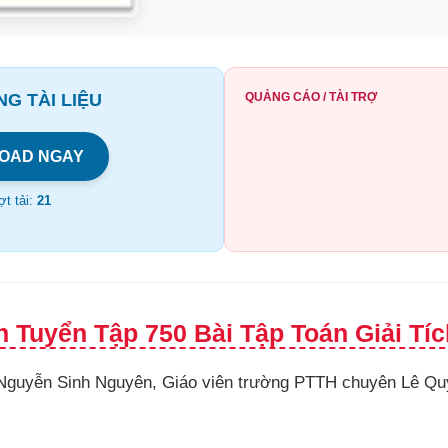
G TÀI LIỆU
QUẢNG CÁO / TÀI TRỢ
OAD NGAY
t tải:
21
 Tuyển Tập 750 Bài Tập Toán Giải Tíc
 Nguyễn Sinh Nguyên, Giáo viên trường PTTH chuyên Lê Qu