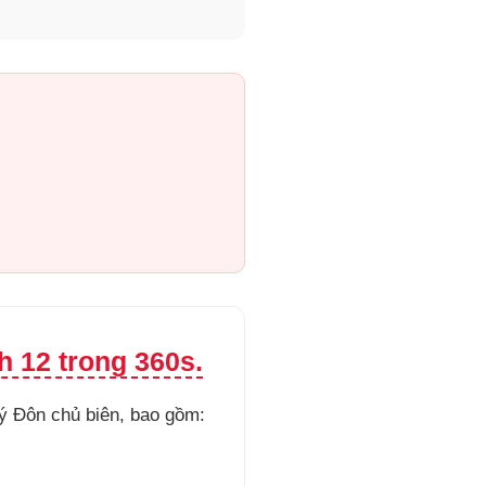
h 12 trong 360s.
ý Đôn chủ biên, bao gồm: