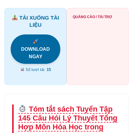
TẢI XUỐNG TÀI
QUẢNG CÁO / TÀI TRỢ
LIỆU
DOWNLOAD
NGAY
Số lượt tải:
15
Tóm tắt sách Tuyển Tập
145 Câu Hỏi Lý Thuyết Tổng
Hợp Môn Hóa Học trong