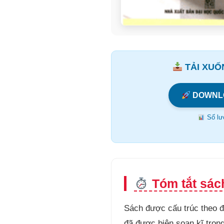
TẢI XUỐN
DOWNL
Số lượ
Tóm tắt sác
Sách được cấu trúc theo đơ
đã được biên soạn kĩ trong