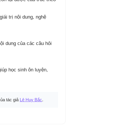
ái trị nội dung, nghệ
ội dung của các câu hỏi
iúp học sinh ôn luyện,
ủa tác giả
Lê Huy Bắc
.