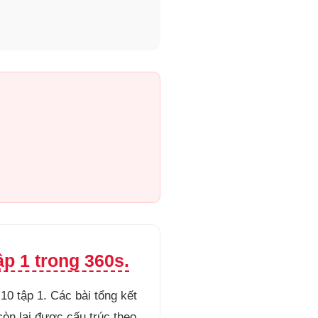
p 1 trong 360s.
10 tập 1. Các bài tổng kết
còn lại được cấu trúc theo