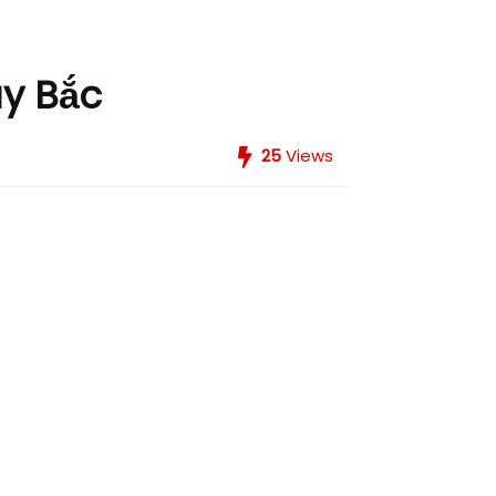
uy Bắc
25
Views