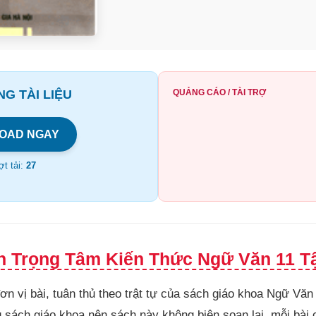
G TÀI LIỆU
QUẢNG CÁO / TÀI TRỢ
OAD NGAY
t tải:
27
h Trọng Tâm Kiến Thức Ngữ Văn 11 Tậ
n vị bài, tuân thủ theo trật tự của sách giáo khoa Ngữ Văn 
 sách giáo khoa nên sách này không biên soạn lại, mỗi bài 