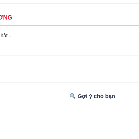
ƠNG
ật...
Gợi ý cho bạn