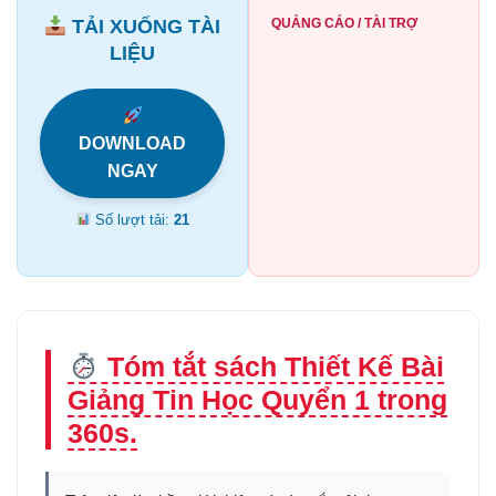
TẢI XUỐNG TÀI
QUẢNG CÁO / TÀI TRỢ
LIỆU
DOWNLOAD
NGAY
Số lượt tải:
21
Tóm tắt sách Thiết Kế Bài
Giảng Tin Học Quyển 1 trong
360s.