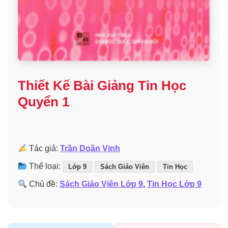
Thiết Kế Bài Giảng Tin Học
Quyển 1
Tác giả:
Trần Doãn Vinh
Thể loại:
Lớp 9
Sách Giáo Viên
Tin Học
Chủ đề:
Sách Giáo Viên Lớp 9
,
Tin Học Lớp 9