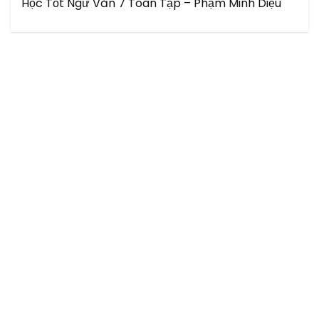
Học Tốt Ngữ Văn 7 Toàn Tập – Phạm Minh Diệu