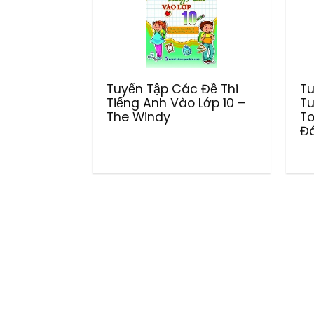
Tuyển Tập Các Đề Thi
Tu
Tiếng Anh Vào Lớp 10 –
Tu
The Windy
To
Đá