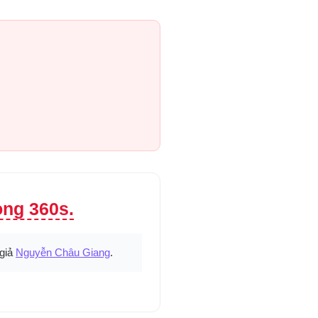
ong 360s.
 giả
Nguyễn Châu Giang
.