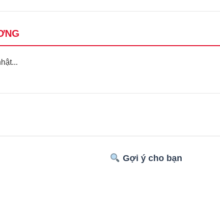
ƠNG
ật...
Gợi ý cho bạn