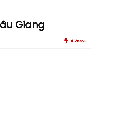
hâu Giang
8
Views