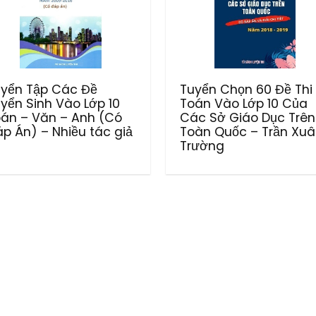
yển Tập Các Đề
Tuyển Chọn 60 Đề Thi
yển Sinh Vào Lớp 10
Toán Vào Lớp 10 Của
án – Văn – Anh (Có
Các Sở Giáo Dục Trên
p Án) – Nhiều tác giả
Toàn Quốc – Trần Xu
Trường