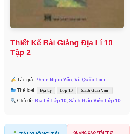
Thiết Kế Bài Giảng Địa Lí 10
Tập 2
Tác giả:
Phạm Ngọc Yến
,
Vũ Quốc Lịch
Thể loại:
Địa Lý
Lớp 10
Sách Giáo Viên
Chủ đề:
Địa Lý Lớp 10
,
Sách Giáo Viên Lớp 10
TẢI XUỐNG TÀI
QUẢNG CÁO / TÀI TRỢ