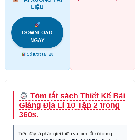
LIỆU
DOWNLOAD
NGAY
Số lượt tải:
20
Tóm tắt sách Thiết Kế Bài
Giảng Địa Lí 10 Tập 2 trong
360s.
Trên đây là phần giới thiệu và tóm tắt nội dung