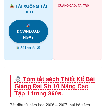
TẢI XUỐNG TÀI
QUẢNG CÁO / TÀI TRỢ
LIỆU
DOWNLOAD
NGAY
Số lượt tải:
23
Tóm tắt sách Thiết Kế Bài
Giảng Đại Số 10 Nâng Cao
Tập 1 trong 360s.
Bắt đầu từ năm học 2006 – 2007, hai bộ sách