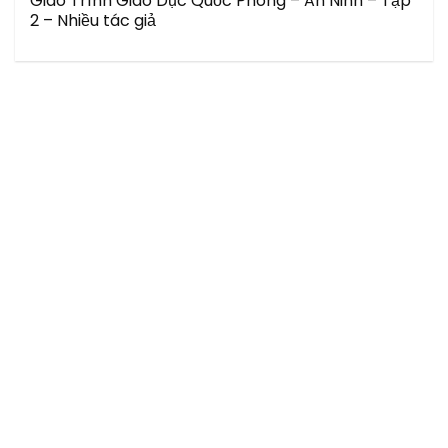
Giáo Trình Giáo Dục Quốc Phòng – An Ninh – Tập
2 – Nhiều tác giả