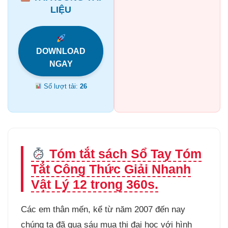
LIỆU
DOWNLOAD
NGAY
Số lượt tải:
26
Tóm tắt sách Sổ Tay Tóm
Tắt Công Thức Giải Nhanh
Vật Lý 12 trong 360s.
Các em thân mến, kể từ năm 2007 đến nay
chúng ta đã qua sáu mua thi đại học với hình