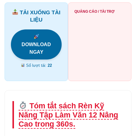
TẢI XUỐNG TÀI
QUẢNG CÁO / TÀI TRỢ
LIỆU
DOWNLOAD
NGAY
Số lượt tải:
22
Tóm tắt sách Rèn Kỹ
Năng Tập Làm Văn 12 Nâng
Cao trong 360s.