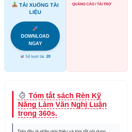
TẢI XUỐNG TÀI
QUẢNG CÁO / TÀI TRỢ
LIỆU
DOWNLOAD
NGAY
Số lượt tải:
20
Tóm tắt sách Rèn Kỹ
Năng Làm Văn Nghị Luận
trong 360s.
Trên đây là phần giới thiệu và tóm tắt nội dung