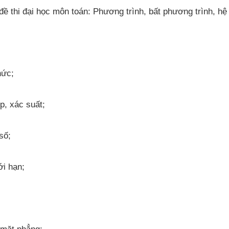
ề thi đại học môn toán: Phương trình, bất phương trình, hệ
hức;
p, xác suất;
số;
ới hạn;