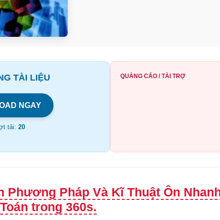
G TÀI LIỆU
QUẢNG CÁO / TÀI TRỢ
OAD NGAY
t tải:
20
h Phương Pháp Và Kĩ Thuật Ôn Nhanh 
Toán trong 360s.