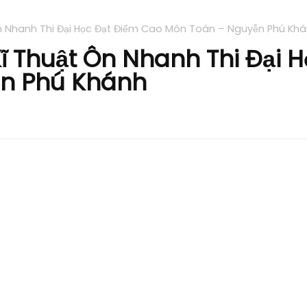
n Nhanh Thi Đại Học Đạt Điểm Cao Môn Toán – Nguyễn Phú Kh
 Thuật Ôn Nhanh Thi Đại 
n Phú Khánh