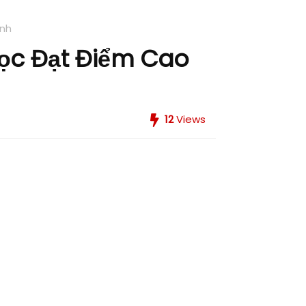
ánh
Học Đạt Điểm Cao
12
Views