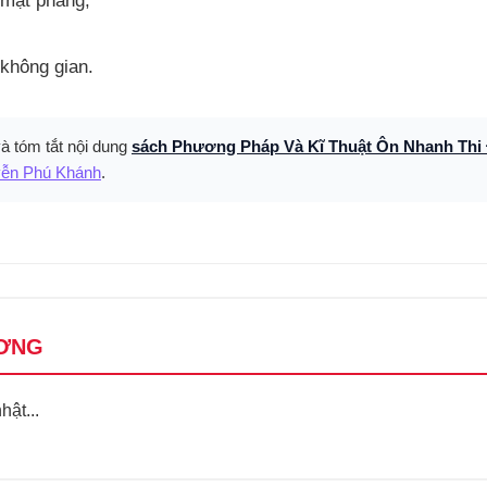
 mặt phẳng;
không gian.
và tóm tắt nội dung
sách Phương Pháp Và Kĩ Thuật Ôn Nhanh Thi 
ễn Phú Khánh
.
ƠNG
ật...