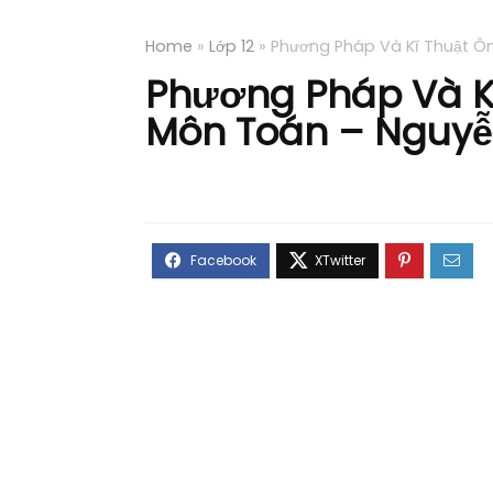
Home
»
Lớp 12
»
Phương Pháp Và Kĩ Thuật Ô
Phương Pháp Và Kĩ
Môn Toán – Nguyễ