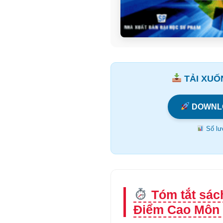
TẢI XUỐN
DOWNL
Số lượ
Tóm tắt sác
Điểm Cao Môn 