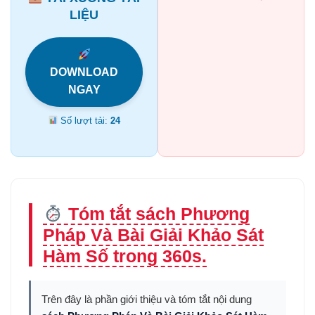
LIỆU
DOWNLOAD
NGAY
Số lượt tải:
24
Tóm tắt sách Phương
Pháp Và Bài Giải Khảo Sát
Hàm Số trong 360s.
Trên đây là phần giới thiệu và tóm tắt nội dung