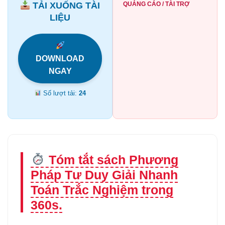
TẢI XUỐNG TÀI
QUẢNG CÁO / TÀI TRỢ
LIỆU
DOWNLOAD
NGAY
Số lượt tải:
24
Tóm tắt sách Phương
Pháp Tư Duy Giải Nhanh
Toán Trắc Nghiệm trong
360s.