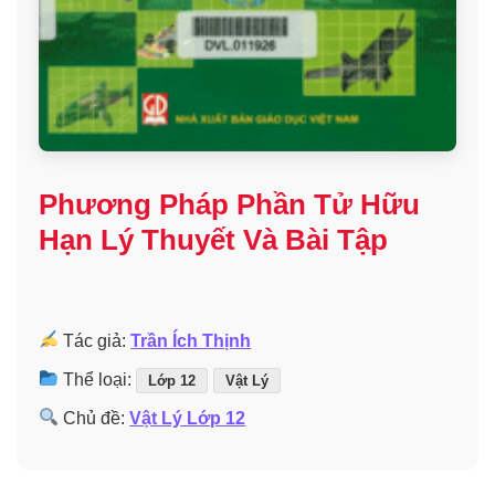
Phương Pháp Phần Tử Hữu
Hạn Lý Thuyết Và Bài Tập
Tác giả:
Trần Ích Thịnh
Thể loại:
Lớp 12
Vật Lý
Chủ đề:
Vật Lý Lớp 12