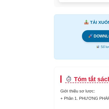
TẢI XUỐN
DOWNL
Số lượ
Tóm tắt sác
Giới thiệu sơ lược:
+ Phần 1. PHƯƠNG PHÁ