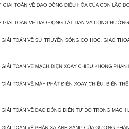
P GIẢI TOÁN VỀ DAO ĐỘNG ĐIỀU HÒA CỦA CON LẮC Đ
ÁP GIẢI TOÁN VỀ DAO ĐỘNG TẮT DẦN VÀ CỘNG HƯỞN
 GIẢI TOÁN VỀ SỰ TRUYỀN SÓNG CƠ HỌC, GIAO THO
 GIẢI TOÁN VỀ MẠCH ĐIỆN XOAY CHIỀU KHÔNG PHÂN 
GIẢI TOÁN VỀ MÁY PHÁT ĐIỆN XOAY CHIỀU, BIẾN THẾ
 GIẢI TOÁN VỀ DAO ĐỘNG ĐIỆN TỰ DO TRONG MẠCH 
P GIẢI TOÁN VỀ PHẢN XẠ ÁNH SÁNG CỦA GƯƠNG PH