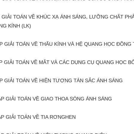
 GIẢI TOÁN VỀ KHÚC XẠ ÁNH SÁNG, LƯỠNG CHẤT PHẲ
G KÍNH (LK)
P GIẢI TOÁN VỀ THẤU KÍNH VÀ HỆ QUANG HỌC ĐỒNG 
P GIẢI TOÁN VỀ MẮT VÀ CÁC DỤNG CỤ QUANG HỌC B
P GIẢI TOÁN VỀ HIỆN TƯỢNG TÁN SẮC ÁNH SÁNG
ÁP GIẢI TOÁN VỀ GIAO THOA SÓNG ÁNH SÁNG
ÁP GIẢI TOÁN VỀ TIA RƠNGHEN