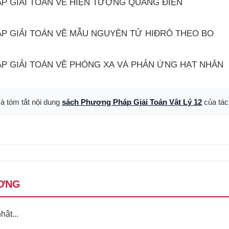
ÁP GIẢI TOÁN VỀ HIỆN TƯỢNG QUANG ĐIỆN
ÁP GIẢI TOÁN VỀ MẪU NGUYÊN TỬ HIĐRÔ THEO BO
ÁP GIẢI TOÁN VỀ PHÓNG XẠ VÀ PHẢN ỨNG HẠT NHÂN
và tóm tắt nội dung
sách Phương Pháp Giải Toán Vật Lý 12
của tác
ƠNG
ật...