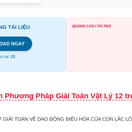
G TÀI LIỆU
QUẢNG CÁO / TÀI TRỢ
OAD NGAY
t tải:
23
h Phương Pháp Giải Toán Vật Lý 12 tr
P GIẢI TOÁN VỀ DAO ĐỘNG ĐIỀU HÒA CỦA CON LẮC LÒ