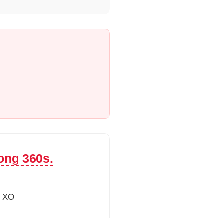
ong 360s.
 XO