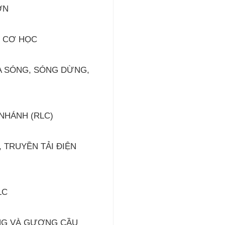
ƠN
G CƠ HỌC
A SÓNG, SÓNG DỪNG,
NHÁNH (RLC)
, TRUYỀN TẢI ĐIỆN
LC
ẲNG VÀ GƯƠNG CẦU