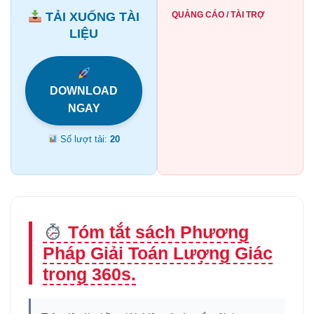
TẢI XUỐNG TÀI
QUẢNG CÁO / TÀI TRỢ
LIỆU
DOWNLOAD
NGAY
Số lượt tải:
20
Tóm tắt sách Phương
Pháp Giải Toán Lượng Giác
trong 360s.