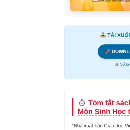
TẢI XUỐN
DOWNL
Số lượ
Tóm tắt sác
Môn Sinh Học t
“Nhà xuất bản Giáo dục Vi