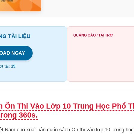
G TÀI LIỆU
QUẢNG CÁO / TÀI TRỢ
OAD NGAY
t tải:
19
h Ôn Thi Vào Lớp 10 Trung Học Phổ 
rong 360s.
ệt Nam cho xuất bản cuốn sách Ôn thi vào lớp 10 Trung họ