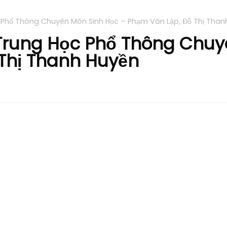
c Phổ Thông Chuyên Môn Sinh Học – Phạm Văn Lập, Đỗ Thị Than
 Trung Học Phổ Thông Chuy
Thị Thanh Huyền