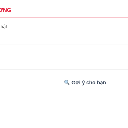
ƠNG
ật...
Gợi ý cho bạn