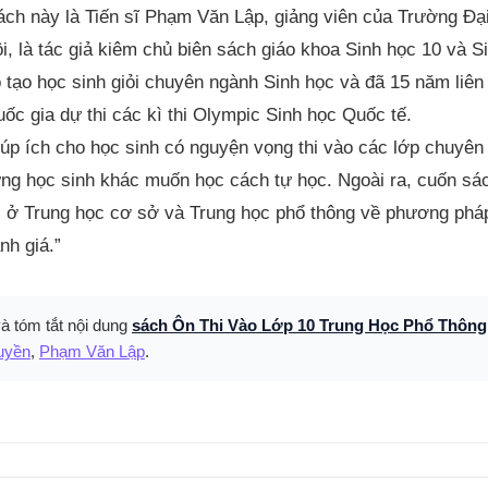
ách này là Tiến sĩ Phạm Văn Lập, giảng viên của Trường Đạ
, là tác giả kiêm chủ biên sách giáo khoa Sinh học 10 và Si
 tạo học sinh giỏi chuyên ngành Sinh học và đã 15 năm liên
ốc gia dự thi các kì thi Olympic Sinh học Quốc tế.
p ích cho học sinh có nguyện vọng thi vào các lớp chuyên
ững học sinh khác muốn học cách tự học. Ngoài ra, cuốn sác
ọc ở Trung học cơ sở và Trung học phổ thông về phương ph
nh giá.”
và tóm tắt nội dung
sách Ôn Thi Vào Lớp 10 Trung Học Phổ Thôn
uyền
,
Phạm Văn Lập
.