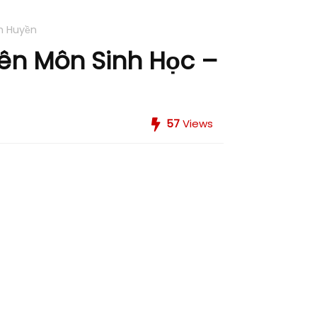
h Huyền
ên Môn Sinh Học –
57
Views