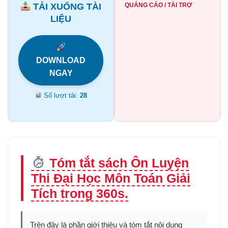
TẢI XUỐNG TÀI
QUẢNG CÁO / TÀI TRỢ
LIỆU
DOWNLOAD
NGAY
Số lượt tải:
28
Tóm tắt sách Ôn Luyện
Thi Đại Học Môn Toán Giải
Tích trong 360s.
Trên đây là phần giới thiệu và tóm tắt nội dung