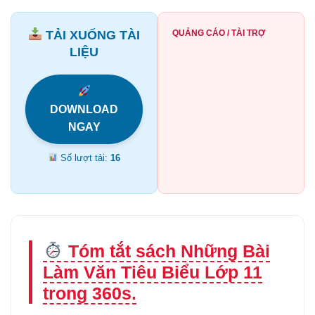
TẢI XUỐNG TÀI
QUẢNG CÁO / TÀI TRỢ
LIỆU
DOWNLOAD
NGAY
Số lượt tải:
16
Tóm tắt sách Những Bài
Làm Văn Tiêu Biểu Lớp 11
trong 360s.