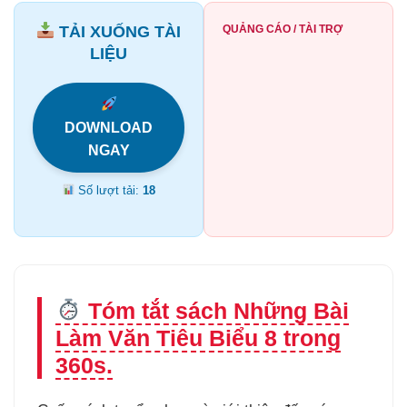
TẢI XUỐNG TÀI
QUẢNG CÁO / TÀI TRỢ
LIỆU
DOWNLOAD
NGAY
Số lượt tải:
18
Tóm tắt sách Những Bài
Làm Văn Tiêu Biểu 8 trong
360s.