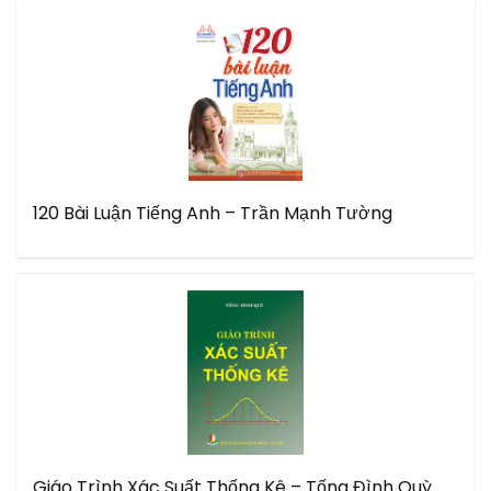
120 Bài Luận Tiếng Anh – Trần Mạnh Tường
Giáo Trình Xác Suất Thống Kê – Tống Đình Quỳ