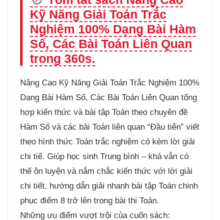
Kỹ Năng Giải Toán Trắc
Nghiệm 100% Dạng Bài Hàm
Số, Các Bài Toán Liên Quan
trong 360s.
Nâng Cao Kỹ Năng Giải Toán Trắc Nghiệm 100%
Dạng Bài Hàm Số, Các Bài Toán Liên Quan tổng
hợp kiến thức và bài tập Toán theo chuyên đề
Hàm Số và các bài Toán liên quan “Đầu tiên” viết
theo hình thức Toán trắc nghiệm có kèm lời giải
chi tiể. Giúp học sinh Trung bình – khá vẫn có
thể ôn luyện và nắm chắc kiến thức với lời giải
chi tiết, hướng dẫn giải nhanh bài tập Toán chinh
phục điểm 8 trở lên trong bài thi Toán.
Những ưu điểm vượt trội của cuốn sách: