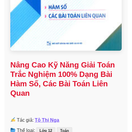
Nâng Cao Kỹ Năng Giải Toán
Trắc Nghiệm 100% Dạng Bài
Hàm Số, Các Bài Toán Liên
Quan
Tác giả:
Tô Thị Nga
Thể loại:
Lớp 12
Toán