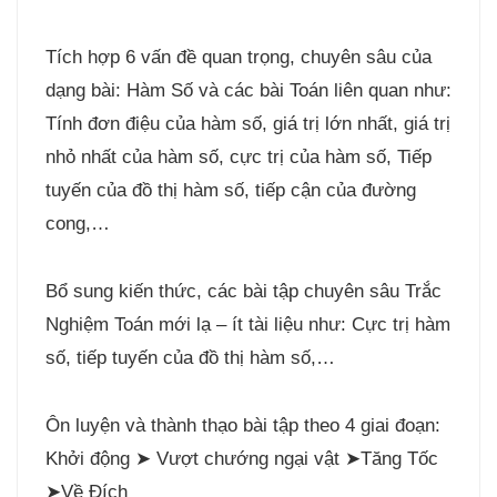
Tích hợp 6 vấn đề quan trọng, chuyên sâu của
dạng bài: Hàm Số và các bài Toán liên quan như:
Tính đơn điệu của hàm số, giá trị lớn nhất, giá trị
nhỏ nhất của hàm số, cực trị của hàm số, Tiếp
tuyến của đồ thị hàm số, tiếp cận của đường
cong,…
Bổ sung kiến thức, các bài tập chuyên sâu Trắc
Nghiệm Toán mới lạ – ít tài liệu như: Cực trị hàm
số, tiếp tuyến của đồ thị hàm số,…
Ôn luyện và thành thạo bài tập theo 4 giai đoạn:
Khởi động ➤ Vượt chướng ngại vật ➤Tăng Tốc
➤Về Đích