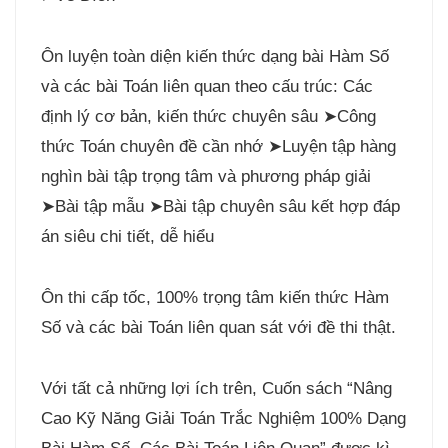
Ôn luyện toàn diện kiến thức dạng bài Hàm Số
và các bài Toán liên quan theo cấu trúc: Các
định lý cơ bản, kiến thức chuyên sâu ➤Công
thức Toán chuyên đề cần nhớ ➤Luyện tập hàng
nghìn bài tập trọng tâm và phương pháp giải
➤Bài tập mẫu ➤Bài tập chuyên sâu kết hợp đáp
án siêu chi tiết, dễ hiểu
Ôn thi cấp tốc, 100% trọng tâm kiến thức Hàm
Số và các bài Toán liên quan sát với đề thi thật.
Với tất cả những lợi ích trên, Cuốn sách “Nâng
Cao Kỹ Năng Giải Toán Trắc Nghiệm 100% Dạng