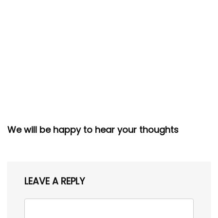
We will be happy to hear your thoughts
LEAVE A REPLY