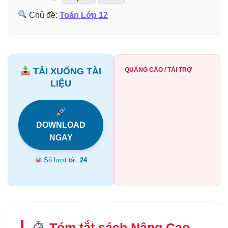
Chủ đề:
Toán Lớp 12
TẢI XUỐNG TÀI
QUẢNG CÁO / TÀI TRỢ
LIỆU
DOWNLOAD
NGAY
Số lượt tải:
24
Tóm tắt sách Nâng Cao