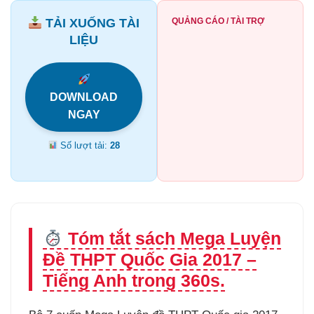
TẢI XUỐNG TÀI
QUẢNG CÁO / TÀI TRỢ
LIỆU
DOWNLOAD
NGAY
Số lượt tải:
28
Tóm tắt sách Mega Luyện
Đề THPT Quốc Gia 2017 –
Tiếng Anh trong 360s.