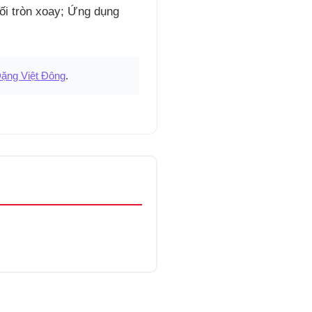
hối tròn xoay; Ứng dụng
ặng Việt Đông
.