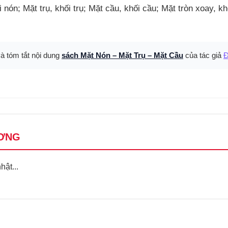
i nón; Mặt trụ, khối trụ; Mặt cầu, khối cầu; Mặt tròn xoay, k
và tóm tắt nội dung
sách Mặt Nón – Mặt Trụ – Mặt Cầu
của tác giả
Đ
ƠNG
ật...