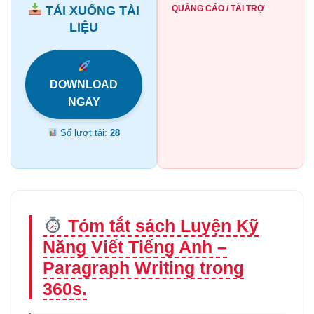
TẢI XUỐNG TÀI
QUẢNG CÁO / TÀI TRỢ
LIỆU
DOWNLOAD
NGAY
Số lượt tải:
28
Tóm tắt sách Luyện Kỹ
Năng Viết Tiếng Anh –
Paragraph Writing trong
360s.