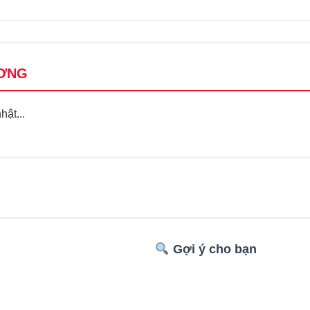
ƠNG
ật...
Gợi ý cho bạn