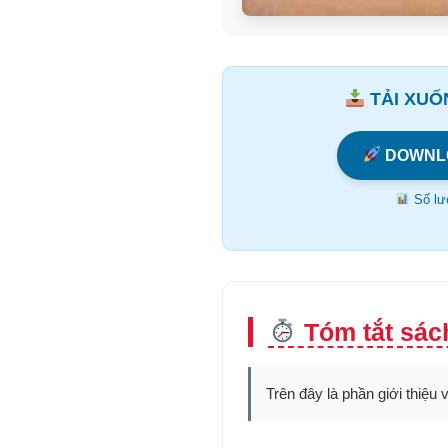
TẢI XUỐN
DOWNL
Số lượ
Tóm tắt sác
Trên đây là phần giới thiệu 