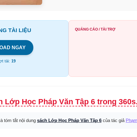
G TÀI LIỆU
QUẢNG CÁO / TÀI TRỢ
OAD NGAY
t tải:
19
h Lớp Học Pháp Văn Tập 6 trong 360s
và tóm tắt nội dung
sách Lớp Học Pháp Văn Tập 6
của tác giả
Phạm