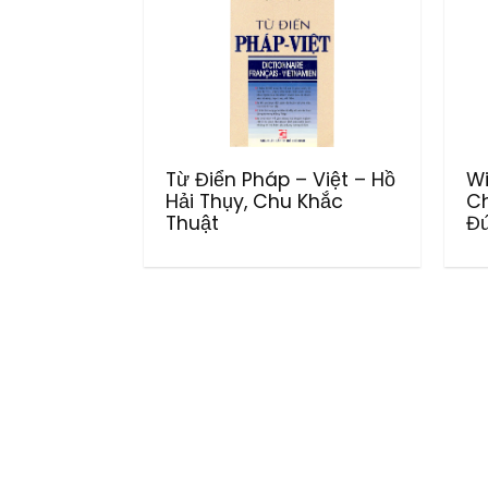
Từ Điển Pháp – Việt – Hồ
Wi
Hải Thụy, Chu Khắc
Ch
Thuật
Đứ