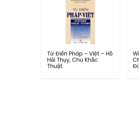
Từ Điển Pháp – Việt – Hồ
Wi
Hải Thụy, Chu Khắc
Ch
Thuật
Đứ