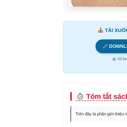
TẢI XUỐN
DOWNL
Số lượ
Tóm tắt sác
Trên đây là phần giới thiệu 