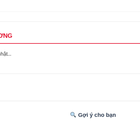
ƠNG
ật...
Gợi ý cho bạn