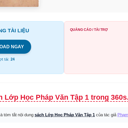
G TÀI LIỆU
QUẢNG CÁO / TÀI TRỢ
OAD NGAY
t tải:
24
h Lớp Học Pháp Văn Tập 1 trong 360s
và tóm tắt nội dung
sách Lớp Học Pháp Văn Tập 1
của tác giả
Phạm