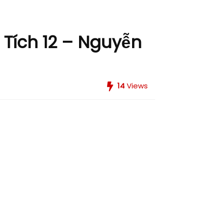
 Tích 12 – Nguyễn
14
Views