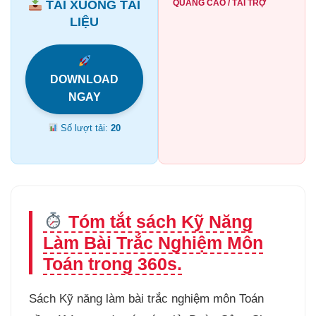
TẢI XUỐNG TÀI
QUẢNG CÁO / TÀI TRỢ
LIỆU
DOWNLOAD
NGAY
Số lượt tải:
20
Tóm tắt sách Kỹ Năng
Làm Bài Trắc Nghiệm Môn
Toán trong 360s.
Sách Kỹ năng làm bài trắc nghiệm môn Toán