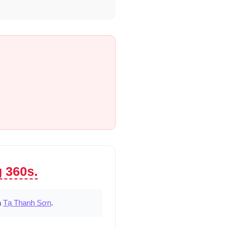
 360s.
ả
Tạ Thanh Sơn
.