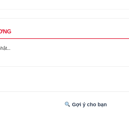
ƠNG
ật...
Gợi ý cho bạn