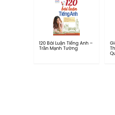
120 Bài Luận Tiếng Anh –
Gi
Trần Mạnh Tường
Th
Q