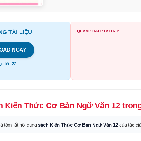
G TÀI LIỆU
QUẢNG CÁO / TÀI TRỢ
OAD NGAY
t tải:
27
h Kiến Thức Cơ Bản Ngữ Văn 12 trong
và tóm tắt nội dung
sách Kiến Thức Cơ Bản Ngữ Văn 12
của tác gi