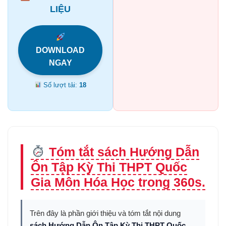
LIỆU
DOWNLOAD
NGAY
Số lượt tải:
18
Tóm tắt sách Hướng Dẫn
Ôn Tập Kỳ Thi THPT Quốc
Gia Môn Hóa Học trong 360s.
Trên đây là phần giới thiệu và tóm tắt nội dung
sách Hướng Dẫn Ôn Tập Kỳ Thi THPT Quốc