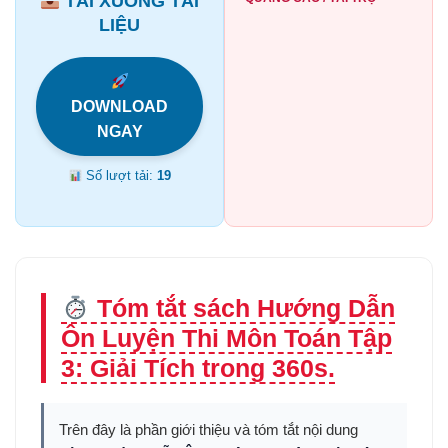
TẢI XUỐNG TÀI
LIỆU
DOWNLOAD
NGAY
Số lượt tải:
19
Tóm tắt sách Hướng Dẫn
Ôn Luyện Thi Môn Toán Tập
3: Giải Tích trong 360s.
Trên đây là phần giới thiệu và tóm tắt nội dung