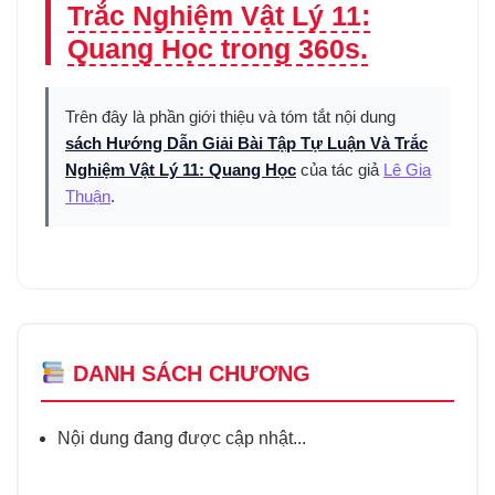
Trắc Nghiệm Vật Lý 11:
Quang Học trong 360s.
Trên đây là phần giới thiệu và tóm tắt nội dung
sách Hướng Dẫn Giải Bài Tập Tự Luận Và Trắc
Nghiệm Vật Lý 11: Quang Học
của tác giả
Lê Gia
Thuận
.
DANH SÁCH CHƯƠNG
Nội dung đang được cập nhật...