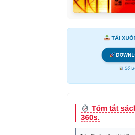
TẢI XUỐN
DOWNL
Số lượ
Tóm tắt sác
360s.