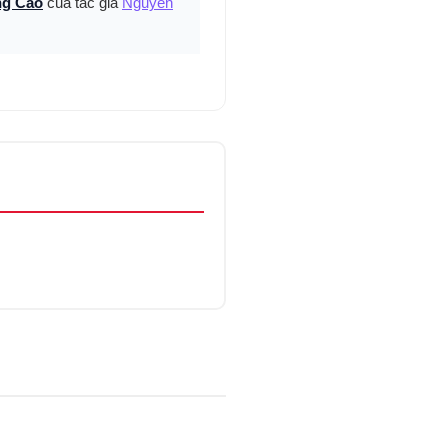
ng Cao
của tác giả
Nguyễn