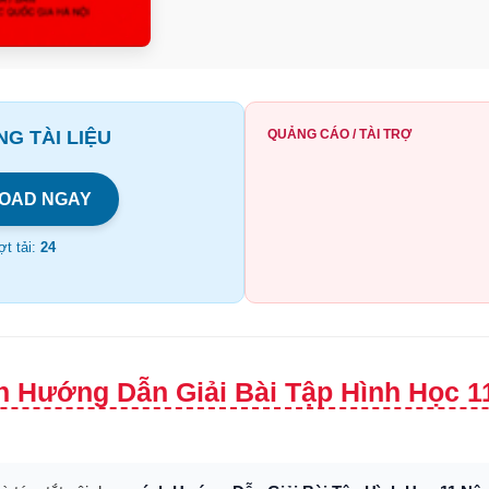
G TÀI LIỆU
QUẢNG CÁO / TÀI TRỢ
OAD NGAY
t tải:
24
h Hướng Dẫn Giải Bài Tập Hình Học 1