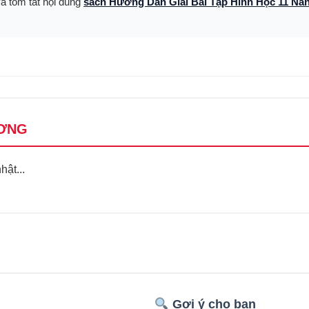
và tóm tắt nội dung
sách Hướng Dẫn Giải Bài Tập Hình Học 11 Nâ
ƠNG
ật...
Gợi ý cho bạn