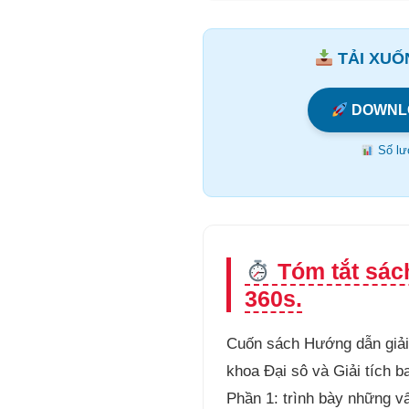
TẢI XUỐN
DOWNL
Số lượ
Tóm tắt sách
360s.
Cuốn sách Hướng dẫn giải 
khoa Đại sô và Giải tích 
Phần 1: trình bày những v