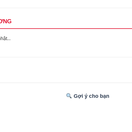
ƠNG
ật...
Gợi ý cho bạn