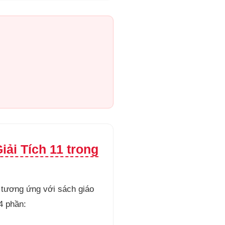
ải Tích 11 trong
 tương ứng với sách giáo
4 phần: