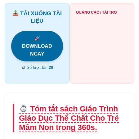
TẢI XUỐNG TÀI
QUẢNG CÁO / TÀI TRỢ
LIỆU
DOWNLOAD
NGAY
Số lượt tải:
20
Tóm tắt sách Giáo Trình
Giáo Dục Thể Chất Cho Trẻ
Mầm Non trong 360s.