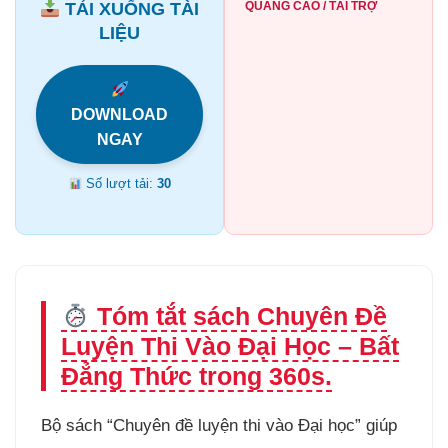
TẢI XUỐNG TÀI
QUẢNG CÁO / TÀI TRỢ
LIỆU
DOWNLOAD
NGAY
Số lượt tải:
30
Tóm tắt sách Chuyên Đề
Luyện Thi Vào Đại Học – Bất
Đẳng Thức trong 360s.
Bộ sách “Chuyên đề luyện thi vào Đại học” giúp