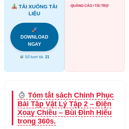
TẢI XUỐNG TÀI
QUẢNG CÁO / TÀI TRỢ
LIỆU
DOWNLOAD
NGAY
Số lượt tải:
21
Tóm tắt sách Chinh Phục
Bài Tập Vật Lý Tập 2 – Điện
Xoay Chiều – Bùi Đình Hiếu
trong 360s.